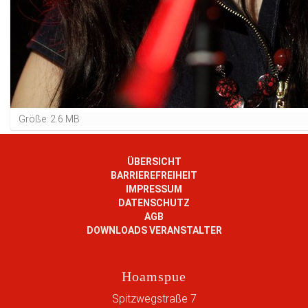
Z
Größe: 2.6 MB
e
i
g
ÜBERSICHT
e
BARRIEREFREIHEIT
B
IMPRESSUM
i
DATENSCHUTZ
l
AGB
d
DOWNLOADS VERANSTALTER
i
n
v
Hoamspue
o
l
Spitzwegstraße 7