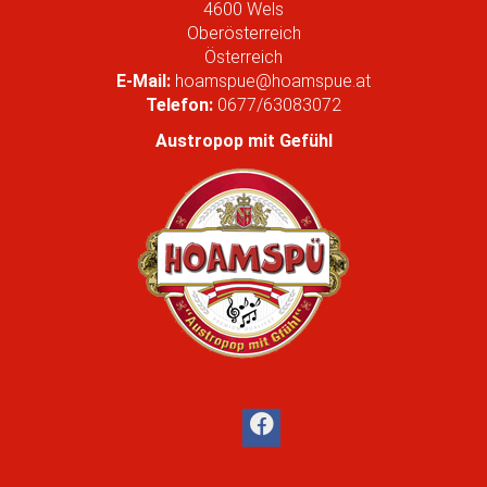
l
4600
Wels
e
Oberösterreich
r
Österreich
G
E-Mail:
hoamspue@hoamspue.at
r
Telefon:
0677/63083072
ö
ß
Austropop mit Gefühl
e
…