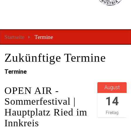
Startseite
Termine
Zukünftige Termine
Termine
2
August
0
OPEN AIR -
2
14
Sommerfestival |
6
-
Hauptplatz Ried im
Freitag
0
8
Innkreis
-