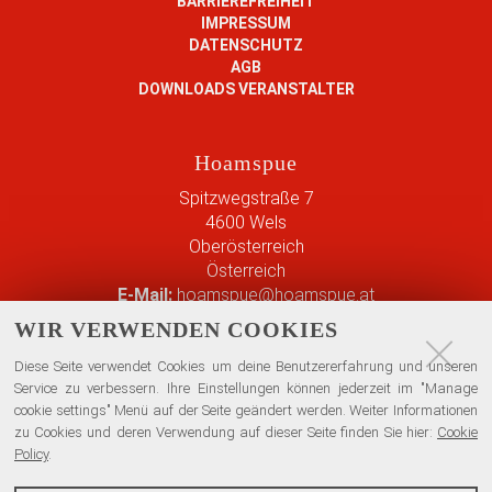
BARRIEREFREIHEIT
0
1
-
IMPRESSUM
0
9
0
DATENSCHUTZ
+
:
AGB
8
0
0
DOWNLOADS VERANSTALTER
-
2
0
1
:
:
4
0
Hoamspue
0
T
0
0
2
2
Spitzwegstraße 7
+
3
0
4600
Wels
0
:
2
Oberösterreich
2
5
6
Österreich
:
9
-
E-Mail:
hoamspue@hoamspue.at
0
:
0
Telefon:
0677/63083072
WIR VERWENDEN COOKIES
0
5
8
2
Austropop mit Gefühl
9
-
Diese Seite verwendet Cookies um deine Benutzererfahrung und unseren
0
+
Service zu verbessern. Ihre Einstellungen können jederzeit im "Manage
1
2
0
cookie settings" Menü auf der Seite geändert werden. Weiter Informationen
5
6
2
zu Cookies und deren Verwendung auf dieser Seite finden Sie hier:
Cookie
T
-
Policy
.
:
2
0
0
3