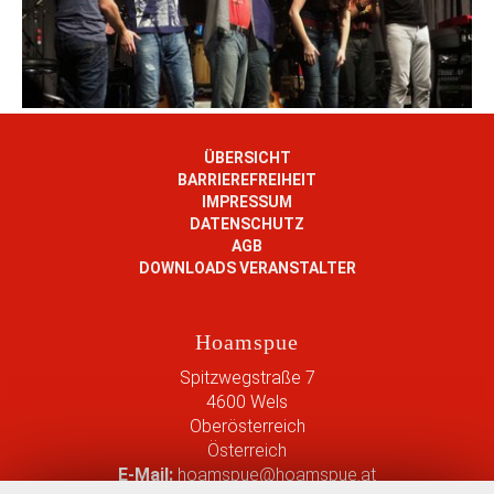
ÜBERSICHT
BARRIEREFREIHEIT
IMPRESSUM
DATENSCHUTZ
AGB
DOWNLOADS VERANSTALTER
Hoamspue
Spitzwegstraße 7
4600
Wels
Oberösterreich
Österreich
E-Mail:
hoamspue@hoamspue.at