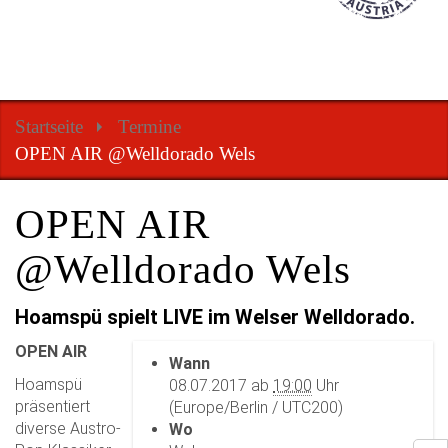
Startseite
Termine
OPEN AIR @Welldorado Wels
OPEN AIR
@Welldorado Wels
Hoamspü spielt LIVE im Welser Welldorado.
h
OPEN AIR
Wann
t
Hoamspü
08.07.2017
ab
19:00
Uhr
t
präsentiert
(Europe/Berlin / UTC200)
p
diverse Austro-
Wo
s