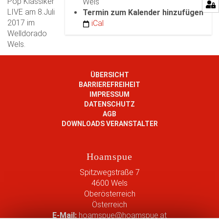
Pop Klassiker
Wels
:
LIVE am 8.Juli
Termin zum Kalender hinzufügen
/
2017 im
iCal
/
Welldorado
w
Wels.
w
w
.
ÜBERSICHT
h
BARRIEREFREIHEIT
o
IMPRESSUM
a
DATENSCHUTZ
m
AGB
s
DOWNLOADS VERANSTALTER
p
u
Hoamspue
e
.
Spitzwegstraße 7
a
4600
Wels
t
Oberösterreich
/
Österreich
e
E-Mail:
hoamspue@hoamspue.at