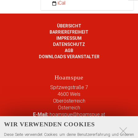
iCal
/
w
w
w
ÜBERSICHT
BARRIEREFREIHEIT
.
IMPRESSUM
h
DATENSCHUTZ
o
AGB
a
DOWNLOADS VERANSTALTER
m
s
p
Hoamspue
u
e
Spitzwegstraße 7
.
4600
Wels
a
Oberösterreich
t
Österreich
/
E-Mail:
hoamspue@hoamspue.at
e
Telefon:
0677/63083072
WIR VERWENDEN COOKIES
v
Austropop mit Gefühl
e
Diese Seite verwendet Cookies um deine Benutzererfahrung und unseren