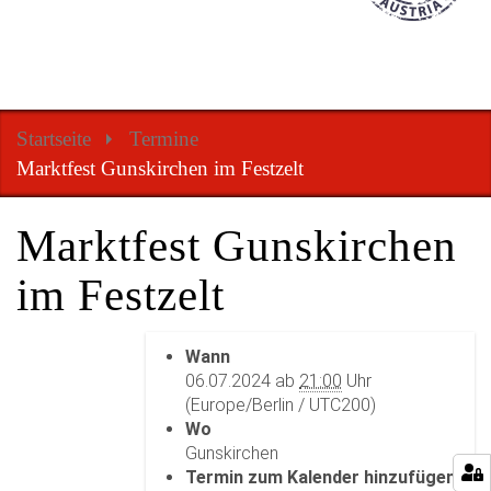
Startseite
Termine
Marktfest Gunskirchen im Festzelt
Marktfest Gunskirchen
im Festzelt
h
Wann
t
06.07.2024
ab
21:00
Uhr
t
(Europe/Berlin / UTC200)
p
Wo
s
Gunskirchen
:
Termin zum Kalender hinzufügen
/