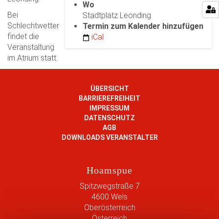
Wo
s
Bei
Stadtplatz Leonding
:
Schlechtwetter
Termin zum Kalender hinzufügen
/
findet die
iCal
/
Veranstaltung
w
im Atrium statt.
w
w
.
ÜBERSICHT
h
BARRIEREFREIHEIT
o
IMPRESSUM
a
DATENSCHUTZ
m
AGB
s
DOWNLOADS VERANSTALTER
p
u
Hoamspue
e
.
Spitzwegstraße 7
a
4600
Wels
t
Oberösterreich
/
Österreich