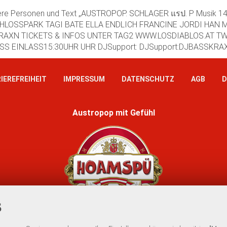
IEREFREIHEIT
IMPRESSUM
DATENSCHUTZ
AGB
D
Austropop mit Gefühl
S