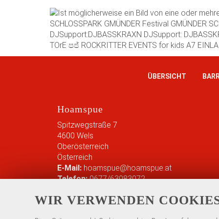
w
.
h
o
a
m
s
ÜBERSICHT
BARR
p
u
e
Hoamspue
.
a
Spitzwegstraße 7
t
4600
Wels
/
Oberösterreich
e
Österreich
v
E-Mail:
hoamspue@hoamspue.at
e
Telefon:
0677/63083072
n
WIR VERWENDEN COOKIE
t
s