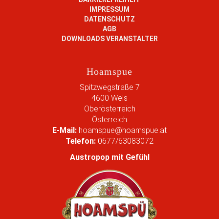
B
IMPRESSUM
i
DATENSCHUTZ
l
AGB
d
DOWNLOADS VERANSTALTER
i
n
v
Hoamspue
o
l
Spitzwegstraße 7
l
4600
Wels
e
Oberösterreich
r
Österreich
G
E-Mail:
hoamspue@hoamspue.at
r
Telefon:
0677/63083072
ö
ß
Austropop mit Gefühl
e
…