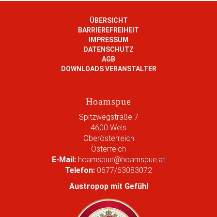
i
g
ÜBERSICHT
e
BARRIEREFREIHEIT
B
IMPRESSUM
i
DATENSCHUTZ
l
AGB
d
DOWNLOADS VERANSTALTER
i
n
v
Hoamspue
o
l
Spitzwegstraße 7
l
4600
Wels
e
Oberösterreich
r
Österreich
G
E-Mail:
hoamspue@hoamspue.at
r
Telefon:
0677/63083072
ö
ß
Austropop mit Gefühl
e
…