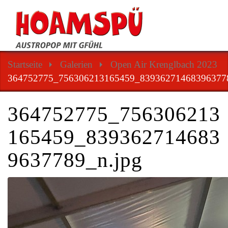
Startseite
Galerien
Open Air Krenglbach 2023
364752775_756306213165459_839362714683963778
364752775_756306213
165459_839362714683
9637789_n.jpg