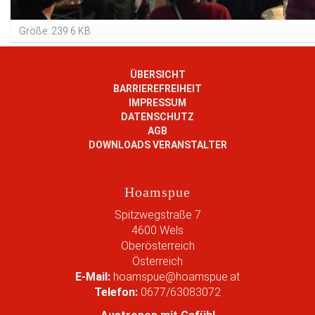
Z
Größe: 239.6 KB
e
i
g
ÜBERSICHT
e
BARRIEREFREIHEIT
B
IMPRESSUM
i
DATENSCHUTZ
l
AGB
d
DOWNLOADS VERANSTALTER
i
n
v
Hoamspue
o
l
Spitzwegstraße 7
l
4600
Wels
e
Oberösterreich
r
Österreich
G
E-Mail:
hoamspue@hoamspue.at
r
Telefon:
0677/63083072
ö
ß