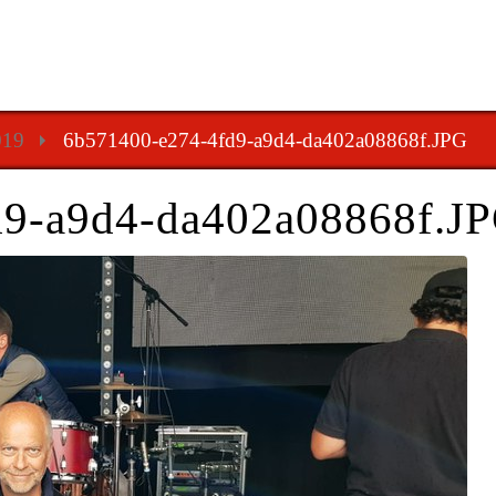
019
6b571400-e274-4fd9-a9d4-da402a08868f.JPG
d9-a9d4-da402a08868f.J