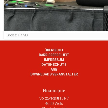
Z
Größe: 1.7 MB
e
i
g
ÜBERSICHT
e
BARRIEREFREIHEIT
B
IMPRESSUM
i
DATENSCHUTZ
l
AGB
d
DOWNLOADS VERANSTALTER
i
n
v
Hoamspue
o
l
Spitzwegstraße 7
l
4600
Wels
e