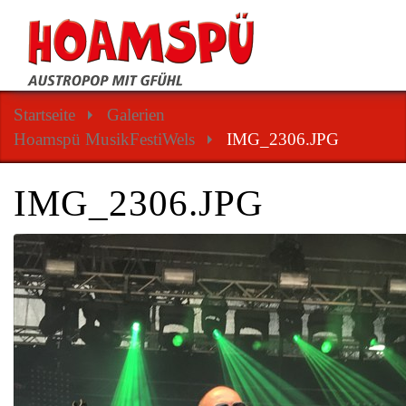
Startseite
Galerien
Hoamspü MusikFestiWels
IMG_2306.JPG
IMG_2306.JPG