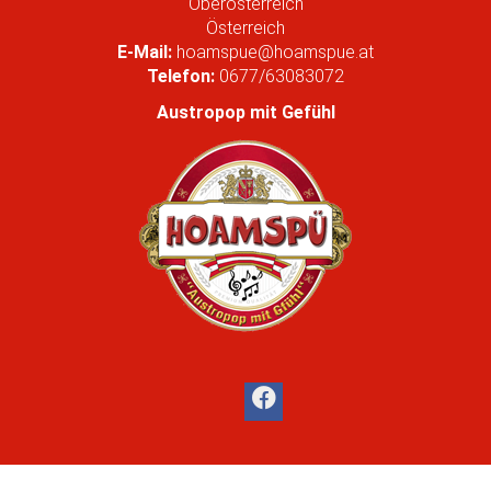
Oberösterreich
r
Österreich
G
E-Mail:
hoamspue@hoamspue.at
r
Telefon:
0677/63083072
ö
ß
Austropop mit Gefühl
e
…