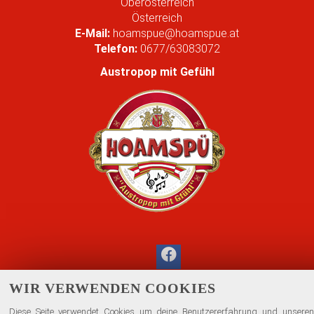
Oberösterreich
r
Österreich
G
E-Mail:
hoamspue@hoamspue.at
r
Telefon:
0677/63083072
ö
ß
Austropop mit Gefühl
e
…
WIR VERWENDEN COOKIES
Diese Seite verwendet Cookies um deine Benutzererfahrung und unseren