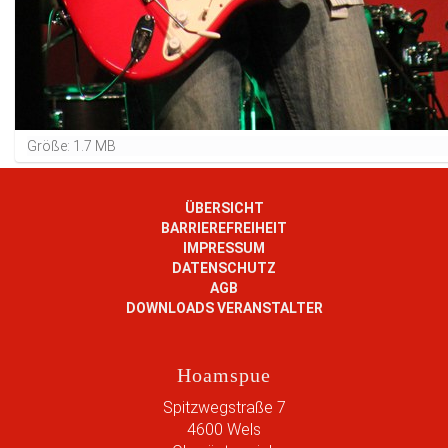
Z
Größe: 1.7 MB
e
i
g
ÜBERSICHT
e
BARRIEREFREIHEIT
B
IMPRESSUM
i
DATENSCHUTZ
l
AGB
d
DOWNLOADS VERANSTALTER
i
n
v
Hoamspue
o
l
Spitzwegstraße 7
l
4600
Wels
e