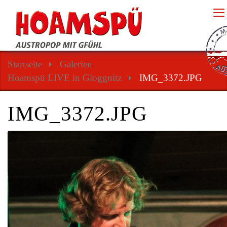
Na
Startseite
Galerien
Hoamspü LIVE in Gloggnitz
IMG_3372.JPG
IMG_3372.JPG