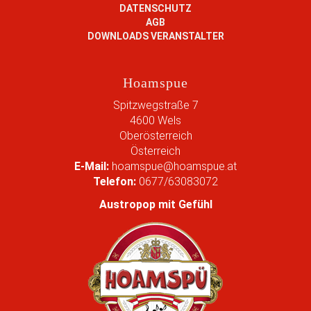
i
DATENSCHUTZ
l
AGB
d
DOWNLOADS VERANSTALTER
i
n
v
Hoamspue
o
l
Spitzwegstraße 7
l
4600
Wels
e
Oberösterreich
r
Österreich
G
E-Mail:
hoamspue@hoamspue.at
r
Telefon:
0677/63083072
ö
ß
Austropop mit Gefühl
e
…