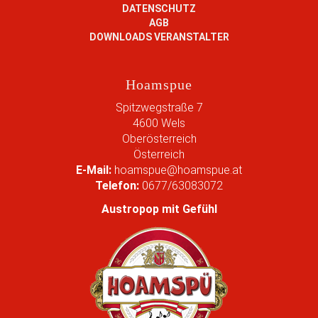
i
DATENSCHUTZ
l
AGB
d
DOWNLOADS VERANSTALTER
i
n
v
Hoamspue
o
l
Spitzwegstraße 7
l
4600
Wels
e
Oberösterreich
r
Österreich
G
E-Mail:
hoamspue@hoamspue.at
r
Telefon:
0677/63083072
ö
ß
Austropop mit Gefühl
e
…