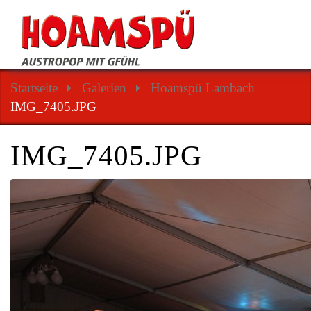
Startseite
Galerien
Hoamspü Lambach
IMG_7405.JPG
IMG_7405.JPG