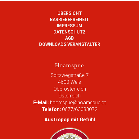
e
i
g
ÜBERSICHT
e
BARRIEREFREIHEIT
B
IMPRESSUM
i
DATENSCHUTZ
l
AGB
d
DOWNLOADS VERANSTALTER
i
n
v
Hoamspue
o
l
Spitzwegstraße 7
l
4600
Wels
e
Oberösterreich
r
Österreich
G
E-Mail:
hoamspue@hoamspue.at
r
Telefon:
0677/63083072
ö
ß
Austropop mit Gefühl
e
…